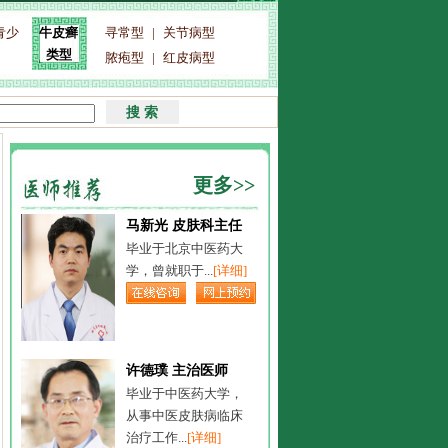
青少
寻常型
|
关节病型
牛皮癣
类型
脓疱型
|
红皮病型
更多>>
马新光 皮肤科主任
毕业于北京中医药大
学，曾就职于...
[详细]
许德璞 主治医师
毕业于中医药大学，
从事中医皮肤病临床
治疗工作...
[详细]